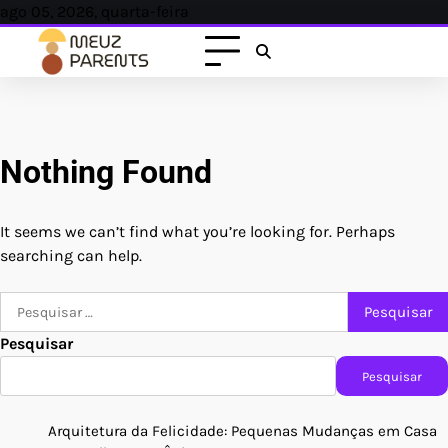
Skip
ago 05, 2026, quarta-feira
to
content
Nothing Found
It seems we can’t find what you’re looking for. Perhaps
searching can help.
Pesquisar
por:
Pesquisar
Pesquisar
Arquitetura da Felicidade: Pequenas Mudanças em Casa